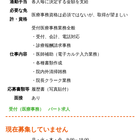
通勤手当
各人毎に決定する金額を支給
必要な免
医療事務資格は必須ではないが、取得が望ましい
許・資格
受付医療事務業務全般
・受付、会計、電話対応
・診療報酬請求事務
仕事内容
・医師補助（電子カルテ入力業務）
・各種書類作成
・院内外清掃雑務
・院長クラーク業務
応募書類等
履歴書（写真貼付）
面接
あり
受付（医療事務） パート求人
現在募集していません
月・火・木・金 9:00～18:00