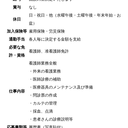
賞与
なし
日・祝日・他（水曜午後・土曜午後・年末年始・お
休日
盆）
加入保険等
雇用保険・労災保険
通勤手当
各人毎に決定する金額を支給
必要な免
看護師、准看護師免許
許・資格
看護師業務全般
・外来の看護業務
・医師診療の補助
・医療器具のメンテナンス及び準備
仕事内容
・問診票の作成
・カルテの管理
・採血、点滴
・患者さんの診療説明等
応募書類等
履歴書（写真貼付）