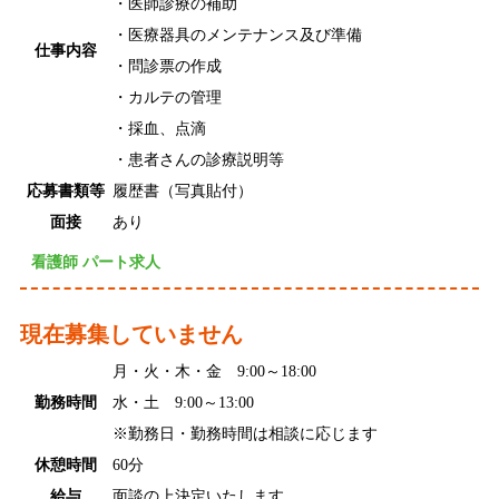
・医師診療の補助
・医療器具のメンテナンス及び準備
仕事内容
・問診票の作成
・カルテの管理
・採血、点滴
・患者さんの診療説明等
応募書類等
履歴書（写真貼付）
面接
あり
看護師 パート求人
現在募集していません
月・火・木・金 9:00～18:00
勤務時間
水・土 9:00～13:00
※勤務日・勤務時間は相談に応じます
休憩時間
60分
給与
面談の上決定いたします