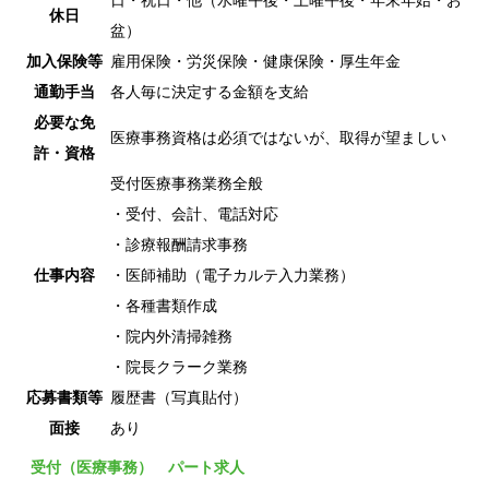
日・祝日・他（水曜午後・土曜午後・年末年始・お
休日
盆）
加入保険等
雇用保険・労災保険・健康保険・厚生年金
通勤手当
各人毎に決定する金額を支給
必要な免
医療事務資格は必須ではないが、取得が望ましい
許・資格
受付医療事務業務全般
・受付、会計、電話対応
・診療報酬請求事務
仕事内容
・医師補助（電子カルテ入力業務）
・各種書類作成
・院内外清掃雑務
・院長クラーク業務
応募書類等
履歴書（写真貼付）
面接
あり
受付（医療事務） パート求人