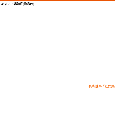
めまい・認知症(物忘れ)
年末年始休診のお知らせ
長崎 諫早「たにお